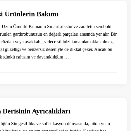
si Ürünlerin Bakımı
zı Uzun Ömürlü Kılmanın SırlarıLüksün ve zarafetin sembolü
ürünler, gardırobunuzun en değerli parçaları arasında yer alır. Bir
a, cüzdan veya ayakkabı, sadece stilinizi tamamlamakla kalmaz,
l güzelliği ve benzersiz deseniyle de dikkat çeker. Ancak bu
lk günkü ışıltısını ve dayanıklılığını …
 Derisinin Ayrıcalıkları
üğün SimgesiLüks ve sofistikasyon dünyasında, piton yılan