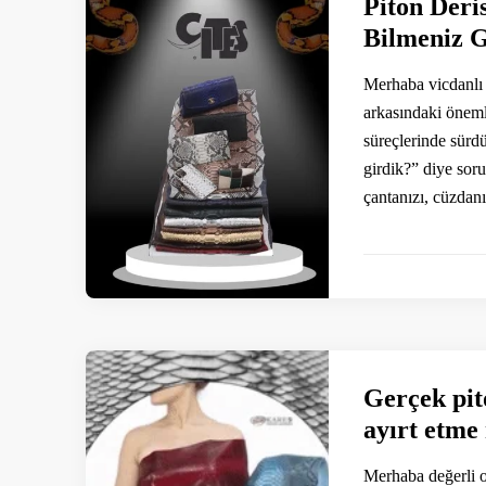
Piton Deri
Bilmeniz G
Merhaba vicdanlı v
arkasındaki önemli
süreçlerinde sürd
girdik?” diye soru
çantanızı, cüzdan
Gerçek pito
ayırt etme
Merhaba değerli ok