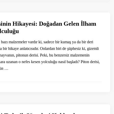
sinin Hikayesi: Doğadan Gelen İlham
lculuğu
azı malzemeler vardır ki, sadece bir kumaş ya da bir deri
ta bir hikaye anlatıcısıdır. Onlardan biri de şüphesiz ki, gizemli
 hayvanın, pitonun derisi. Peki, bu benzersiz malzemenin
a uzanan o nefes kesen yolculuğu nasıl başladı? Piton derisi,
sün …