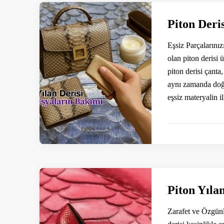
Piton Deri
Eşsiz Parçalarını
olan piton derisi 
piton derisi çant
aynı zamanda doğa
eşsiz materyalin i
Piton Yılan
Zarafet ve Özgünl