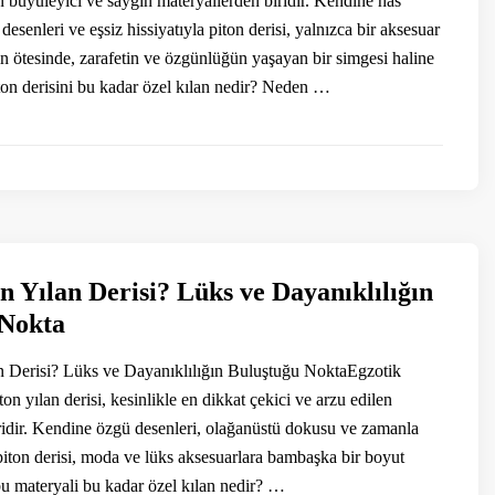
en büyüleyici ve saygın materyallerden biridir. Kendine has
desenleri ve eşsiz hissiyatıyla piton derisi, yalnızca bir aksesuar
 ötesinde, zarafetin ve özgünlüğün yaşayan bir simgesi haline
iton derisini bu kadar özel kılan nedir? Neden …
n Yılan Derisi? Lüks ve Dayanıklılığın
 Nokta
n Derisi? Lüks ve Dayanıklılığın Buluştuğu NoktaEgzotik
ton yılan derisi, kesinlikle en dikkat çekici ve arzu edilen
ridir. Kendine özgü desenleri, olağanüstü dokusu ve zamanla
 piton derisi, moda ve lüks aksesuarlara bambaşka bir boyut
 bu materyali bu kadar özel kılan nedir? …