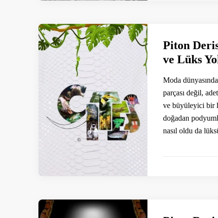
Piton Deri
ve Lüks Yo
Moda dünyasında b
parçası değil, ade
ve büyüleyici bir
doğadan podyumlar
nasıl oldu da lük