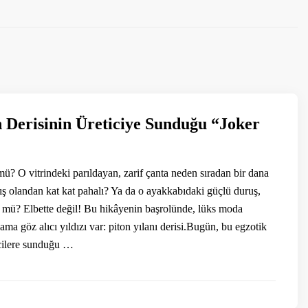
n Derisinin Üreticiye Sunduğu “Joker
? O vitrindeki parıldayan, zarif çanta neden sıradan bir dana
ış olandan kat kat pahalı? Ya da o ayakkabıdaki güçlü duruş,
f mü? Elbette değil! Bu hikâyenin başrolünde, lüks moda
ama göz alıcı yıldızı var: piton yılanı derisi.Bugün, bu egzotik
cilere sunduğu …