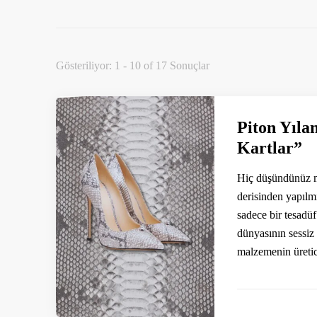
Gösteriliyor: 1 - 10 of 17 Sonuçlar
Piton Yıla
Kartlar”
Hiç düşündünüz mü
derisinden yapılm
sadece bir tesadü
dünyasının sessiz 
malzemenin üreti