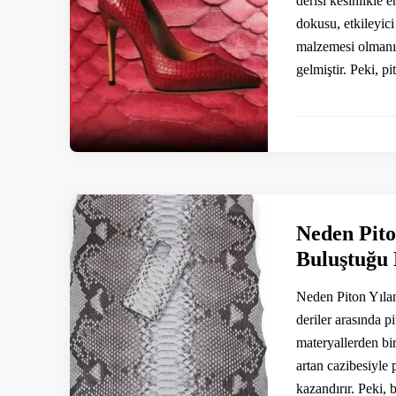
derisi kesinlikle 
dokusu, etkileyici 
malzemesi olmanın
gelmiştir. Peki, p
Neden Pito
Buluştuğu
Neden Piton Yıla
deriler arasında pi
materyallerden bi
artan cazibesiyle
kazandırır. Peki,