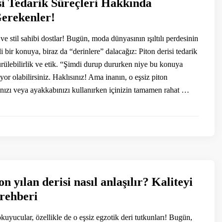
si Tedarik Süreçleri Hakkında
erekenler!
e stil sahibi dostlar! Bugün, moda dünyasının ışıltılı perdesinin
 bir konuya, biraz da “derinlere” dalacağız: Piton derisi tedarik
ürülebilirlik ve etik. “Şimdi durup dururken niye bu konuya
yor olabilirsiniz. Haklısınız! Ama inanın, o eşsiz piton
ınızı veya ayakkabınızı kullanırken içinizin tamamen rahat …
n yılan derisi nasıl anlaşılır? Kaliteyi
 rehberi
uyucular, özellikle de o eşsiz egzotik deri tutkunları! Bugün,