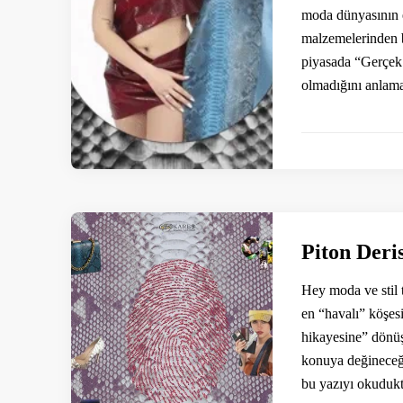
moda dünyasının en
malzemelerinden b
piyasada “Gerçek 
olmadığını anlama
Piton Deri
Hey moda ve stil 
en “havalı” köşes
hikayesine” dönüşe
konuya değineceği
bu yazıyı okuduk