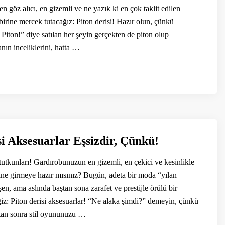
 göz alıcı, en gizemli ve ne yazık ki en çok taklit edilen
irine mercek tutacağız: Piton derisi! Hazır olun, çünkü
Piton!” diye satılan her şeyin gerçekten de piton olup
nın inceliklerini, hatta …
si Aksesuarlar Eşsizdir, Çünkü!
tutkunları! Gardırobunuzun en gizemli, en çekici ve kesinlikle
ine girmeye hazır mısınız? Bugün, adeta bir moda “yılan
n, ama aslında baştan sona zarafet ve prestijle örülü bir
z: Piton derisi aksesuarlar! “Ne alaka şimdi?” demeyin, çünkü
tan sonra stil oyununuzu …