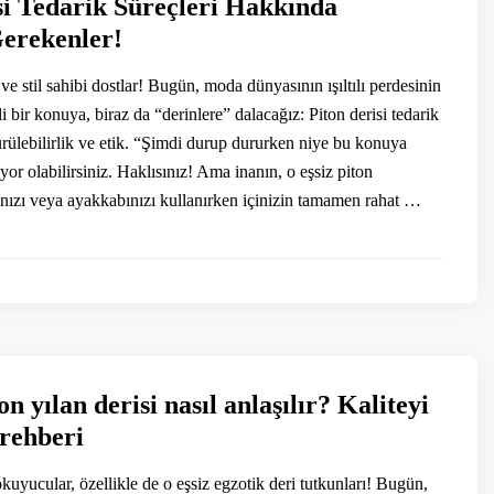
si Tedarik Süreçleri Hakkında
erekenler!
e stil sahibi dostlar! Bugün, moda dünyasının ışıltılı perdesinin
 bir konuya, biraz da “derinlere” dalacağız: Piton derisi tedarik
ürülebilirlik ve etik. “Şimdi durup dururken niye bu konuya
yor olabilirsiniz. Haklısınız! Ama inanın, o eşsiz piton
ınızı veya ayakkabınızı kullanırken içinizin tamamen rahat …
n yılan derisi nasıl anlaşılır? Kaliteyi
 rehberi
uyucular, özellikle de o eşsiz egzotik deri tutkunları! Bugün,