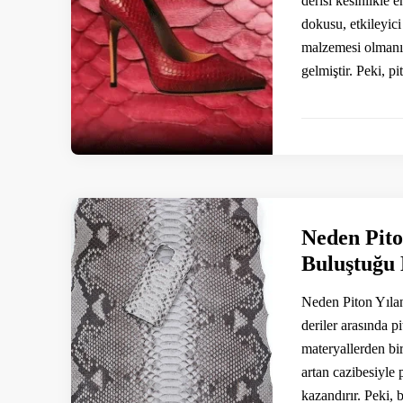
derisi kesinlikle 
dokusu, etkileyici 
malzemesi olmanın
gelmiştir. Peki, p
Neden Pito
Buluştuğu
Neden Piton Yıla
deriler arasında pi
materyallerden bi
artan cazibesiyle
kazandırır. Peki,