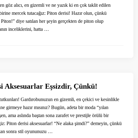
 göz alıcı, en gizemli ve ne yazık ki en çok taklit edilen
irine mercek tutacağız: Piton derisi! Hazır olun, çünkü
Piton!” diye satılan her şeyin gerçekten de piton olup
nın inceliklerini, hatta …
si Aksesuarlar Eşsizdir, Çünkü!
tutkunları! Gardırobunuzun en gizemli, en çekici ve kesinlikle
ine girmeye hazır mısınız? Bugün, adeta bir moda “yılan
n, ama aslında baştan sona zarafet ve prestijle örülü bir
z: Piton derisi aksesuarlar! “Ne alaka şimdi?” demeyin, çünkü
tan sonra stil oyununuzu …