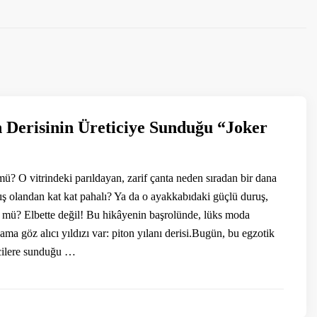
n Derisinin Üreticiye Sunduğu “Joker
? O vitrindeki parıldayan, zarif çanta neden sıradan bir dana
ış olandan kat kat pahalı? Ya da o ayakkabıdaki güçlü duruş,
f mü? Elbette değil! Bu hikâyenin başrolünde, lüks moda
ama göz alıcı yıldızı var: piton yılanı derisi.Bugün, bu egzotik
cilere sunduğu …