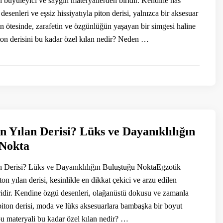
en büyüleyici ve saygın materyallerden biridir. Kendine has
desenleri ve eşsiz hissiyatıyla piton derisi, yalnızca bir aksesuar
 ötesinde, zarafetin ve özgünlüğün yaşayan bir simgesi haline
iton derisini bu kadar özel kılan nedir? Neden …
n Yılan Derisi? Lüks ve Dayanıklılığın
 Nokta
n Derisi? Lüks ve Dayanıklılığın Buluştuğu NoktaEgzotik
ton yılan derisi, kesinlikle en dikkat çekici ve arzu edilen
ridir. Kendine özgü desenleri, olağanüstü dokusu ve zamanla
 piton derisi, moda ve lüks aksesuarlara bambaşka bir boyut
 bu materyali bu kadar özel kılan nedir? …