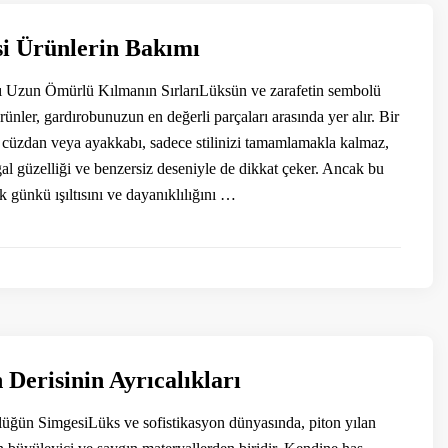
si Ürünlerin Bakımı
zı Uzun Ömürlü Kılmanın SırlarıLüksün ve zarafetin sembolü
ürünler, gardırobunuzun en değerli parçaları arasında yer alır. Bir
a, cüzdan veya ayakkabı, sadece stilinizi tamamlamakla kalmaz,
l güzelliği ve benzersiz deseniyle de dikkat çeker. Ancak bu
lk günkü ışıltısını ve dayanıklılığını …
 Derisinin Ayrıcalıkları
üğün SimgesiLüks ve sofistikasyon dünyasında, piton yılan