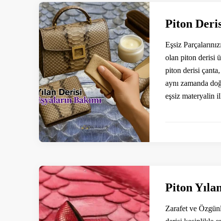
Piton Deri
Eşsiz Parçalarını
olan piton derisi 
piton derisi çant
aynı zamanda doğa
eşsiz materyalin i
Piton Yılan
Zarafet ve Özgünl