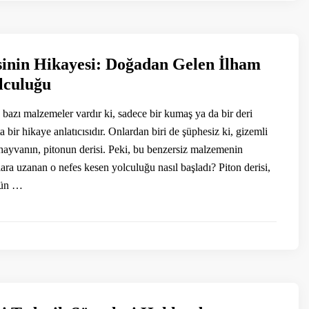
sinin Hikayesi: Doğadan Gelen İlham
lculuğu
azı malzemeler vardır ki, sadece bir kumaş ya da bir deri
ta bir hikaye anlatıcısıdır. Onlardan biri de şüphesiz ki, gizemli
 hayvanın, pitonun derisi. Peki, bu benzersiz malzemenin
a uzanan o nefes kesen yolculuğu nasıl başladı? Piton derisi,
sün …