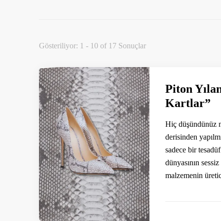
Gösteriliyor: 1 - 10 of 17 Sonuçlar
Piton Yıla
Kartlar”
Hiç düşündünüz mü
derisinden yapılm
sadece bir tesadü
dünyasının sessiz 
malzemenin üreti