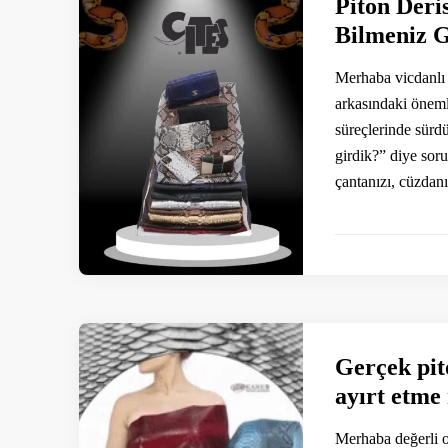
Piton Deri
Bilmeniz G
Merhaba vicdanlı v
arkasındaki önemli
süreçlerinde sürd
girdik?” diye soru
çantanızı, cüzdan
Gerçek pito
ayırt etme
Merhaba değerli ok