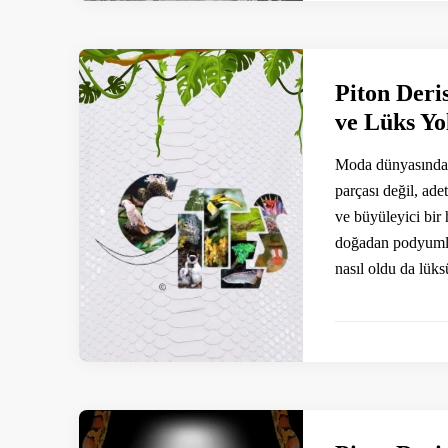
Piton Deri
ve Lüks Yo
Moda dünyasında b
parçası değil, ade
ve büyüleyici bir
doğadan podyumlar
nasıl oldu da lük