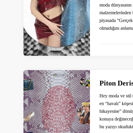
moda dünyasının en
malzemelerinden b
piyasada “Gerçek 
olmadığını anlama
Piton Deri
Hey moda ve stil 
en “havalı” köşes
hikayesine” dönüşe
konuya değineceği
bu yazıyı okuduk