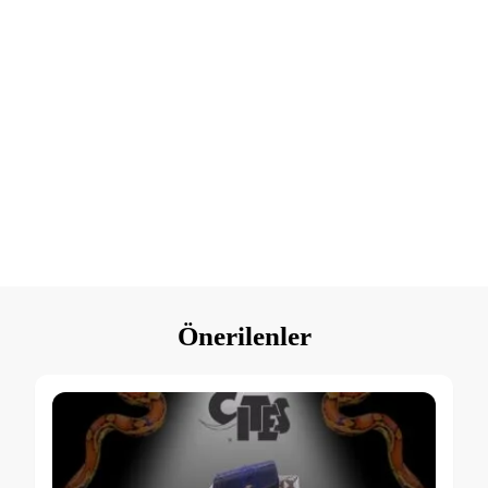
E-posta adresinizi giriniz
E
mail
KAYIT
Adresiniz
Önerilenler