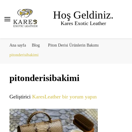
Hoş Geldiniz.
Kares Exotic Leather
Ana sayfa
Blog
Piton Derisi Ürünlerin Bakımı
pitonderisibakimi
pitonderisibakimi
pitonderisibakimi
Geliştirici
KaresLeather
bir yorum yapın
için