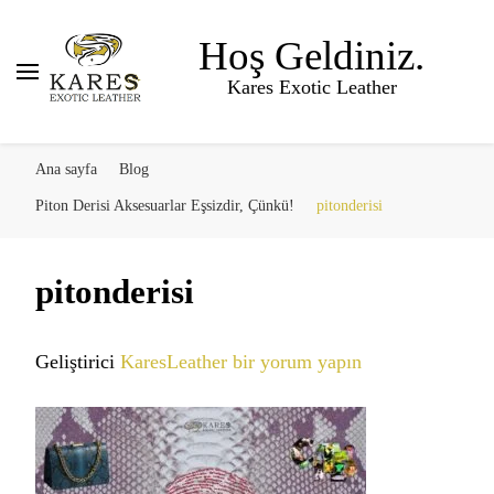
Hoş Geldiniz.
Kares Exotic Leather
Ana sayfa
Blog
Piton Derisi Aksesuarlar Eşsizdir, Çünkü!
pitonderisi
pitonderisi
pitonderisi
Geliştirici
KaresLeather
bir yorum yapın
için