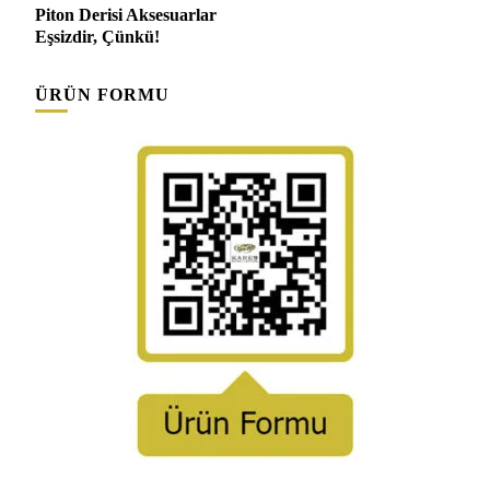
Yazı
Piton Derisi Aksesuarlar
dolaşımı
Eşsizdir, Çünkü!
ÜRÜN FORMU