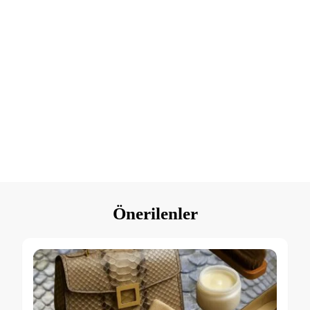
E-posta adresinizi giriniz
E
mail
KAYIT
Adresiniz
Önerilenler