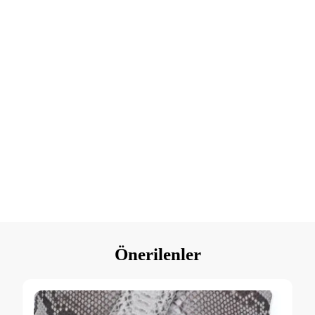
Teşekkürler.
E-posta adresinizi giriniz
E
mail
KAYIT
Adresiniz
Önerilenler