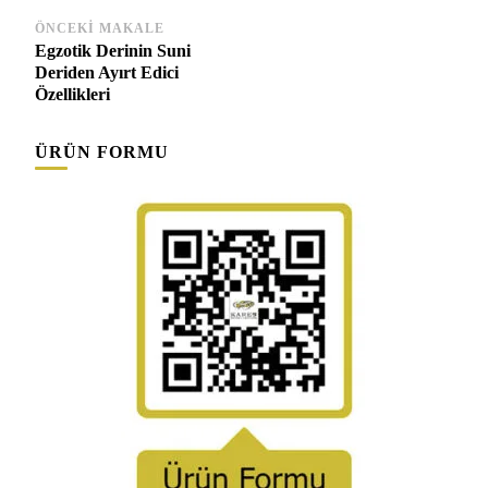
Yazı
ÖNCEKI MAKALE
Egzotik Derinin Suni
dolaşımı
Deriden Ayırt Edici
Özellikleri
ÜRÜN FORMU